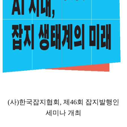
(
사
)
한국잡지협회
,
제
46
회 잡지발행인
세미나 개최