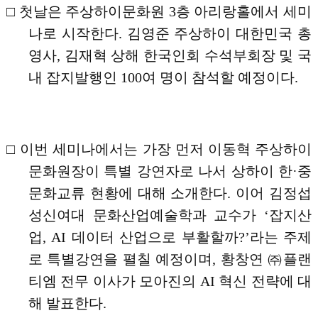
□
첫날은 주상하이문화원
3
층 아리랑홀에서 세미
나로 시작한다
.
김영준 주상하이 대한민국 총
영사
,
김재혁 상해 한국인회 수석부회장 및 국
내 잡지발행인
100
여 명이 참석할 예정이다
.
□
이번 세미나에서는 가장 먼저 이동혁 주상하이
문화원장이 특별 강연자로 나서 상하이 한
·
중
문화교류 현황에 대해 소개한다
.
이어 김정섭
성신여대 문화산업예술학과 교수가
‘
잡지산
업
, AI
데이터 산업으로 부활할까
?’
라는 주제
로 특별강연을 펼칠 예정이며
,
황창연
㈜
플랜
티엠 전무 이사가 모아진의
AI
혁신 전략에 대
해 발표한다
.