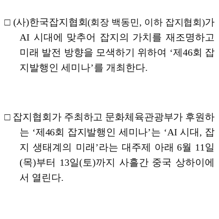
□
(
사
)
한국잡지협회
가
(
회장 백동민
,
이하 잡지협회
)
AI
시대에 맞추어 잡지의 가치를 재조명하고
미래 발전 방향을 모색하기 위하여
‘
제
46
회 잡
지발행인 세미나
’
를 개최한다
.
□
잡지협회가 주최하고 문화체육관광부가 후원하
는
‘
제
46
회 잡지발행인 세미나
’
는
‘AI
시대
,
잡
지 생태계의 미래
’
라는 대주제 아래
6
월
11
일
(
목
)
부터
13
일
(
토
)
까지 사흘간 중국 상하이에
서 열린다
.